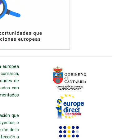
a europea
a comarca,
lidades de
llados con
ementados
mación que
oyectos, o
ción de lo
fección a