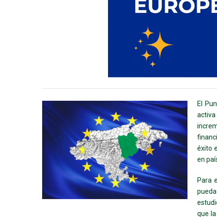
El Pun
activa
increm
financ
éxito 
en paí
Para e
pueda 
estudi
que la