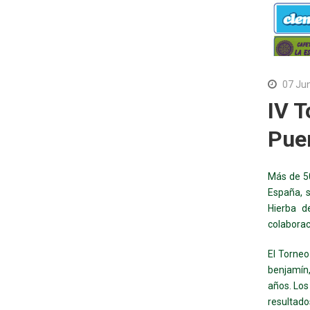
07 Ju
IV 
Pue
Más de 50
España, 
Hierba d
colaborac
El Torneo
benjamín,
años. Los
resultado