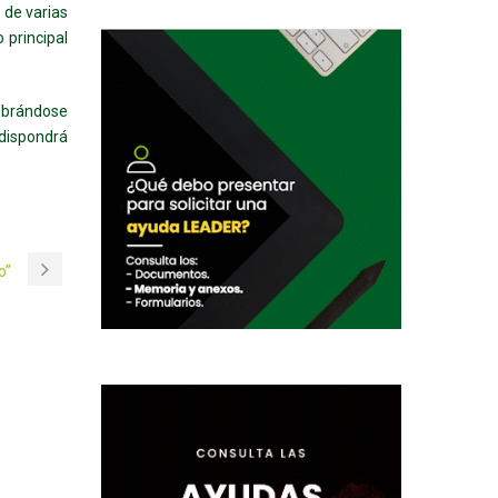
 de varias
 principal
lebrándose
 dispondrá
o”