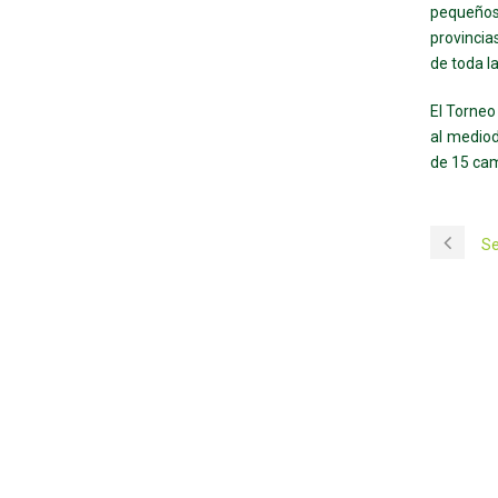
pequeños 
provincia
de toda l
El Torneo
al mediod
de 15 cam
Se