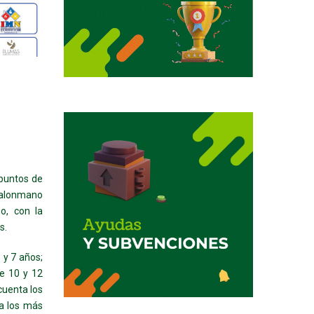
 puntos de
Balonmano
o, con la
s.
 y 7 años;
re 10 y 12
cuenta los
 a los más