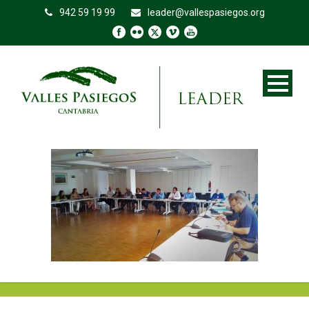
942 59 19 99
leader@vallespasiegos.org