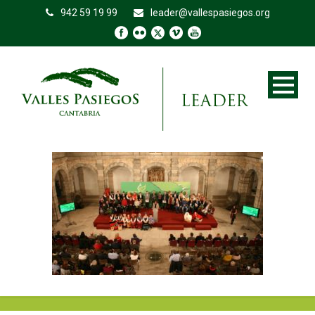
942 59 19 99
leader@vallespasiegos.org