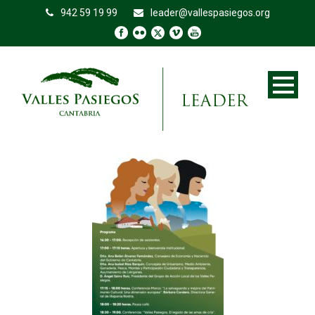
942 59 19 99
leader@vallespasiegos.org