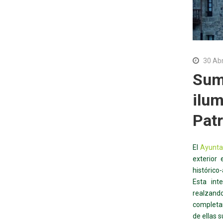
30 Ab
Sumi
ilum
Patr
El
Ayunta
exterior 
histórico
Esta int
realzand
completan
de ellas 