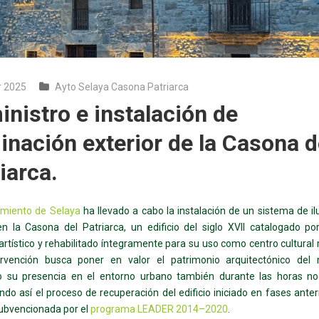
r 2025
Ayto Selaya Casona Patriarca
nistro e instalación de
inación exterior de la Casona d
iarca.
miento de Selaya
ha llevado a cabo la instalación de un sistema de i
en la Casona del Patriarca, un edificio del siglo XVII catalogado po
-artístico y rehabilitado íntegramente para su uso como centro cultural 
ervención busca poner en valor el patrimonio arquitectónico del m
o su presencia en el entorno urbano también durante las horas no
do así el proceso de recuperación del edificio iniciado en fases anter
subvencionada por el
programa LEADER 2014–2020
.