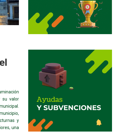
el
luminación
r su valor
municipal.
unicipio,
cturnas y
iores, una