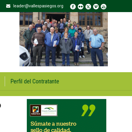
leader@vallespasiegos.org
Perfil del Contratante
o