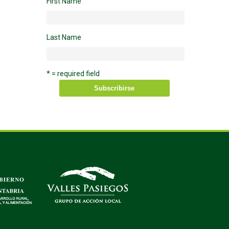
First Name
Last Name
* = required field