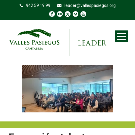
942 59 19 99
leader@vallespasiegos.org