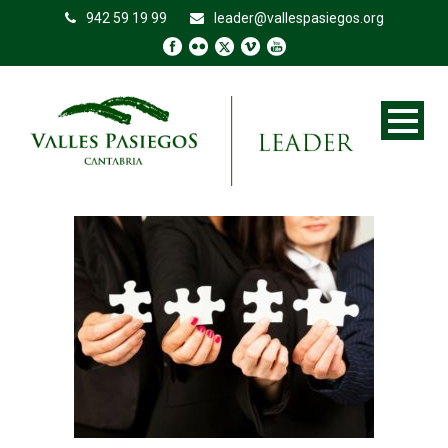
942 59 19 99
leader@vallespasiegos.org