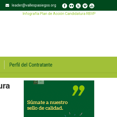
leader@vallespasiegos.org
Infografía Plan de Acción Candidatura RBVP
Perfil del Contratante
ura