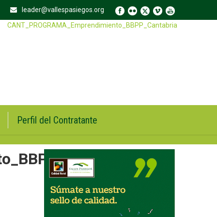
leader@vallespasiegos.org
CANT_PROGRAMA_Emprendimiento_BBPP_Cantabria
Perfil del Contratante
o_BBPP_Cantabria