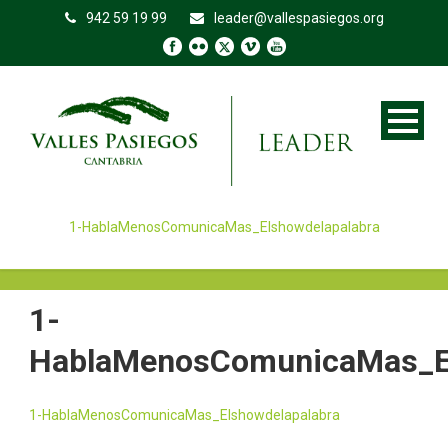
942 59 19 99
leader@vallespasiegos.org
1-HablaMenosComunicaMas_Elshowdelapalabra
1-
HablaMenosComunicaMas_El
1-HablaMenosComunicaMas_Elshowdelapalabra