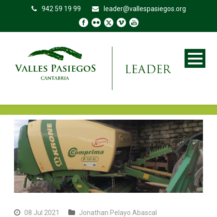
942 59 19 99
leader@vallespasiegos.org
08 Jul 2021
Jonathan Pelayo Abascal