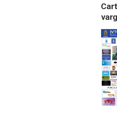
Car
var