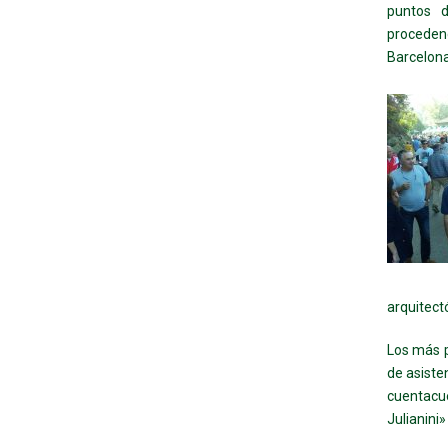
puntos d
proceden
Barcelona
arquitect
Los más p
de asiste
cuentacue
Julianini»