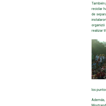
También p
reciclar 
de separa
instalaro
organizó 
realizar t
los punto
Además, l
Mostrando