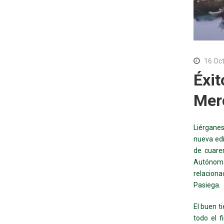
16 Oc
Éxit
Mer
Liérgane
nueva edi
de cuare
Autónomas
relaciona
Pasiega.
El buen t
todo el f