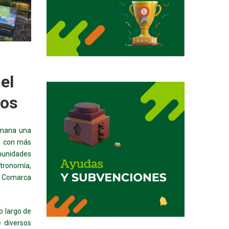
el
gos
emana una
es con más
munidades
stronomía,
 y Comarca
o largo de
e diversos