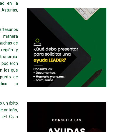
dad en la
Asturias,
rtesanos
e manera
 muchas de
 región y
tronomía.
s pudieron
on los que
 punto de
ístico o
o un éxito
de antaño,
s «EL Gran