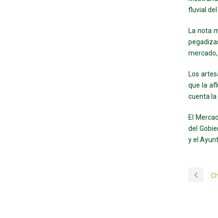
fluvial de
La nota m
pegadizas
mercado, 
Los artes
que la af
cuenta la
El Mercad
del Gobie
y el Ayun
Ch