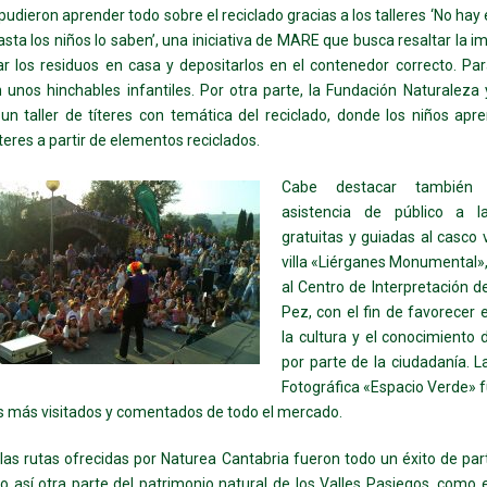
udieron aprender todo sobre el reciclado gracias a los talleres ‘No hay
hasta los niños lo saben’, una iniciativa de MARE que busca resaltar la i
r los residuos en casa y depositarlos en el contenedor correcto. Par
n unos hinchables infantiles. Por otra parte, la Fundación Naturalez
un taller de títeres con temática del reciclado, donde los niños apr
íteres a partir de elementos reciclados.
Cabe destacar también
asistencia de público a la
gratuitas y guiadas al casco v
villa «Liérganes Monumental»
al Centro de Interpretación 
Pez, con el fin de favorecer 
la cultura y el conocimiento 
por parte de la ciudadanía. 
Fotográfica «Espacio Verde» 
s más visitados y comentados de todo el mercado.
as rutas ofrecidas por Naturea Cantabria fueron todo un éxito de part
 así otra parte del patrimonio natural de los Valles Pasiegos, como 