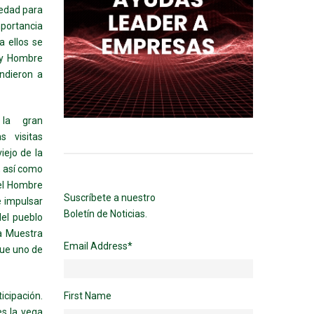
 edad para
mportancia
a ellos se
a y Hombre
endieron a
 la gran
s visitas
iejo de la
, así como
del Hombre
Suscríbete a nuestro
e impulsar
Boletín de Noticias.
del pueblo
La Muestra
Email Address
*
fue uno de
First Name
icipación.
es la vega