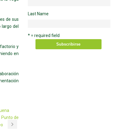
Last Name
tes de sus
 largo del
* = required field
factorio y
eniendo en
laboración
imentación
Luena
l Punto de
eo