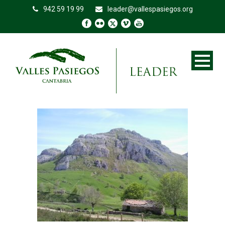
942 59 19 99
leader@vallespasiegos.org