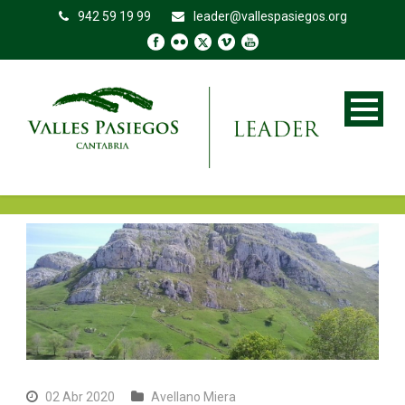
942 59 19 99
leader@vallespasiegos.org
02 Abr 2020
Avellano Miera