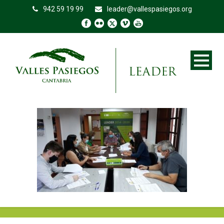
942 59 19 99
leader@vallespasiegos.org