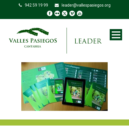
942 59 19 99
leader@vallespasiegos.org