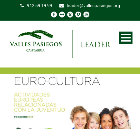
942 59 19 99
leader@vallespasiegos.org