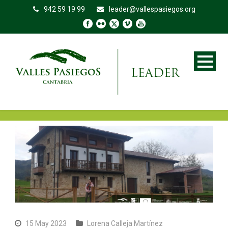
942 59 19 99
leader@vallespasiegos.org
15 May 2023
Lorena Calleja Martínez