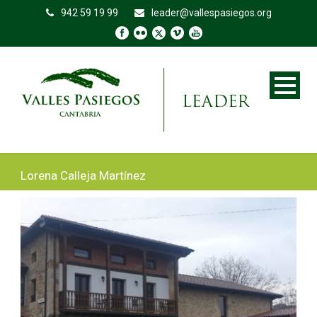
942 59 19 99
leader@vallespasiegos.org
Lorena Calleja Martínez