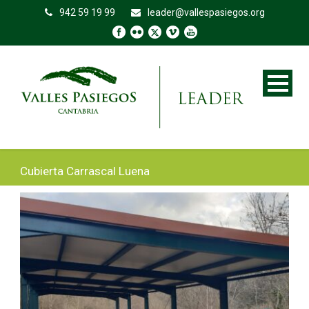
942 59 19 99
leader@vallespasiegos.org
Cubierta Carrascal Luena