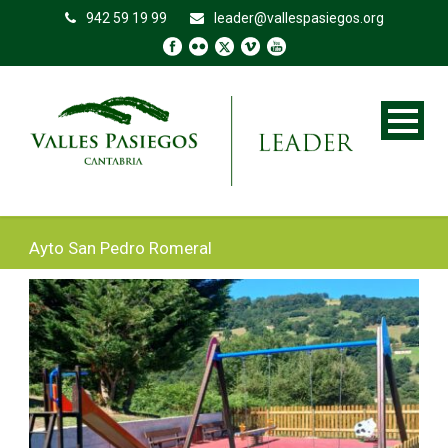
942 59 19 99
leader@vallespasiegos.org
Ayto San Pedro Romeral