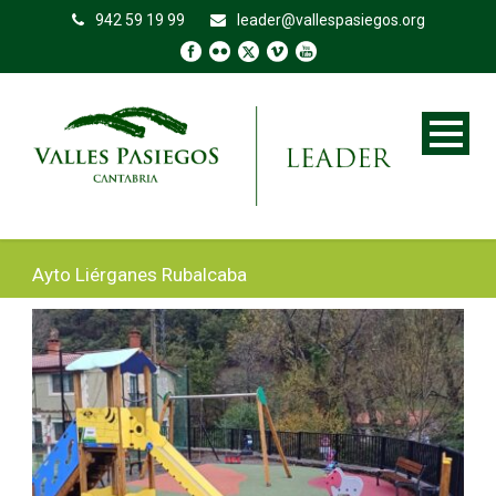
942 59 19 99
leader@vallespasiegos.org
Ayto Liérganes Rubalcaba