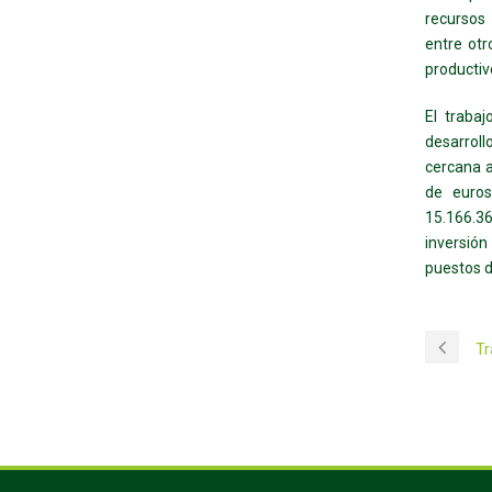
recursos 
entre otr
productiv
El traba
desarroll
cercana a
de euros
15.166.3
inversión
puestos d
Tr