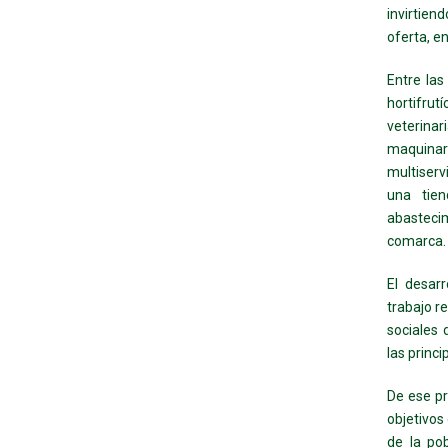
invirtien
oferta, e
Entre las
hortifrutí
veterinar
maquinari
multiserv
una tien
abastecim
comarca.
El desar
trabajo r
sociales 
las princi
De ese pr
objetivos
de la po