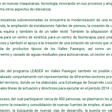
do en nuevas maquinarias, tecnología, innovando en sus procesos y am
ntre otros aspectos de relevancia.
 iniciativas subvencionadas se encuentra la modernización de una e
cola, la ampliación de instalaciones fabriles de piensos, la creación de 
ia equina y también la de un taller textil. También la adquisición 
a para un centro de estética, para un centro de fisioterapia, para u
icios y también el apoyo a la creación de una estación de servicio que 
da de productos típicos de los Valles Pasiegos, así como u
iento y vaciado de aguas residuales para autocarvanas, un sector en 
rollo del programa LEADER en Valles Pasiegos también es posible g
ealizado conjuntamente con representantes de diferentes sectores pro
del territorio, donde se ha elaborado una Estrategia de Desarrollo Local
pales líneas de actuación y directrices para ejecutar en el período 2014 
oceso, del cual participaron cerca de 400 personas, se plasmaron los p
 como la creación y consolidación de nuevas fuentes de empleo, el as
blación, la búsqueda de nuevas vías de desarrollo, la puesta en val