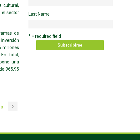
 cultural,
 el sector
Last Name
gramas de
* = required field
 inversión
6 millones
En total,
upone una
 de 965,95
ra