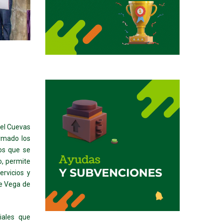
gel Cuevas
irmado los
os que se
, permite
ervicios y
de Vega de
iales que