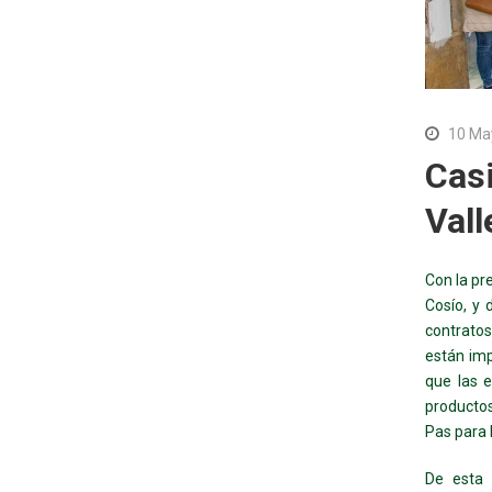
10 Ma
Cas
Val
Con la pr
Cosío, y 
contrato
están im
que las e
productos
Pas para 
De esta 