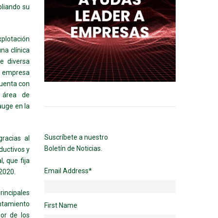
pliando su
xplotación
una clínica
de diversa
na empresa
cuenta con
n área de
auge en la
Suscríbete a nuestro
racias al
Boletín de Noticias.
ductivos y
, que fija
Email Address
*
-2020.
rincipales
entamiento
First Name
or de los