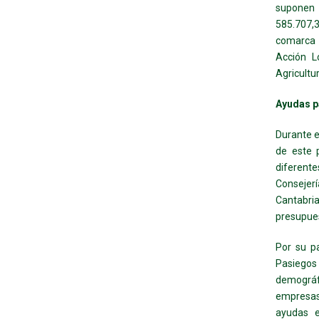
suponen 
585.707,
comarca 
Acción L
Agricultu
Ayudas p
Durante e
de este 
diferente
Consejerí
Cantabri
presupues
Por su p
Pasiegos
demográfi
empresas
ayudas e