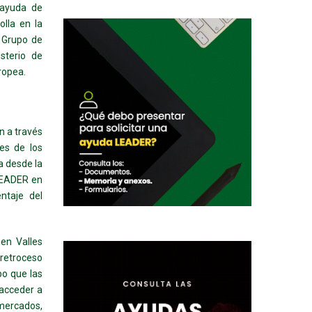
 ayuda de
lla en la
 Grupo de
sterio de
ropea.
n a través
es de los
a desde la
 LEADER en
ntaje del
en Valles
retroceso
po que las
acceder a
mercados,