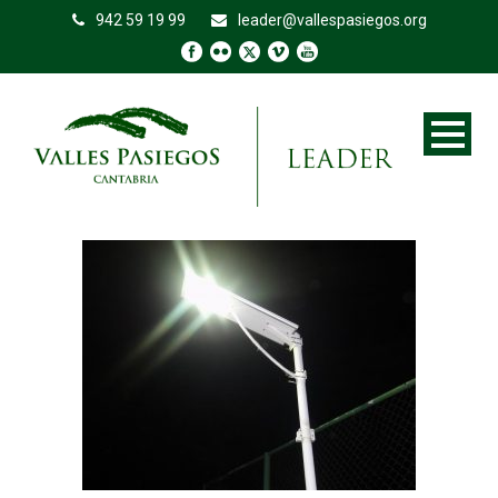
942 59 19 99
leader@vallespasiegos.org