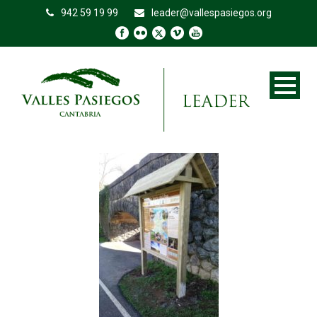
942 59 19 99
leader@vallespasiegos.org