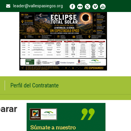
leader@vallespasiegos.org
Perfil del Contratante
parar