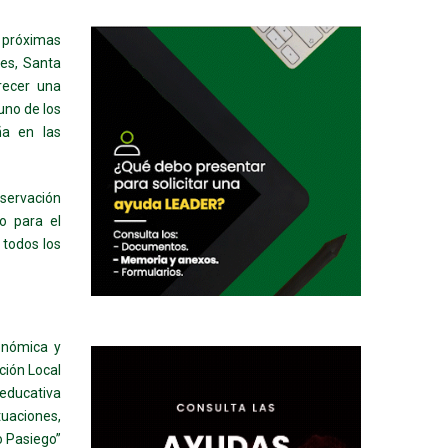
 próximas
es, Santa
frecer una
uno de los
ña en las
bservación
do para el
 todos los
onómica y
ción Local
 educativa
tuaciones,
o Pasiego”