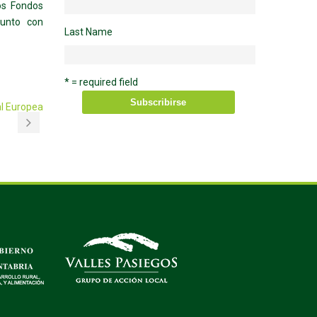
los Fondos
junto con
Last Name
* = required field
al Europea