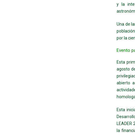
y la int
astronóm
Una de las
población
por la cie
Evento pa
Esta prim
agosto de
privilegia
abierto 
activida
homologa
Esta inic
Desarrol
LEADER 20
la financ