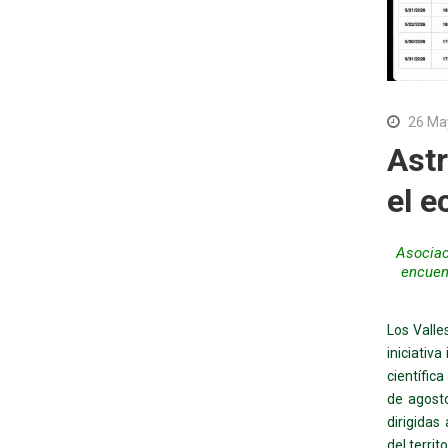
26 Ma
Astr
el e
Asociac
encuen
Los Valle
iniciativ
científica
de agosto
dirigidas
del territo