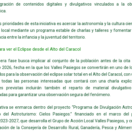
egración de contenidos digitales y divulgativos vinculados a la ob
ica.
 prioridades de esta iniciativa es acercar la astronomía y la cultura cien
 local mediante un programa estable de charlas y talleres y fomentar 
ncia entre la infancia y la juventud del territorio.
ra ver el Eclipse desde el Alto del Caracol
era fase busca implicar al conjunto de la población antes de la cita
 2026, fecha en la que los Valles Pasiegos se convertirán en uno de l
dos para la observación del eclipse solar total en el Alto del Caracol, co
a todas las personas interesadas que contará con una charla explica
des previstas incluirán también el reparto de material divulgativ
das para garantizar una observación segura del fenómeno.
iativa se enmarca dentro del proyecto “
Programa de Divulgación Astr
lo del Astroturismo:
Cielos Pasiegos.
” financiado en el marco del
23-2027, que desarrolla el Grupo de Acción Local Valles Pasiegos, y 
iación de la Consejería de Desarrollo Rural, Ganadería, Pesca y Alimen