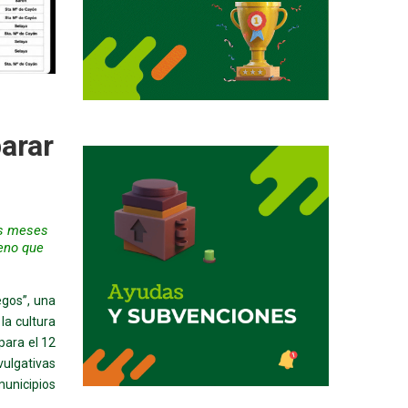
arar
os meses
eno que
egos”, una
la cultura
 para el 12
vulgativas
municipios