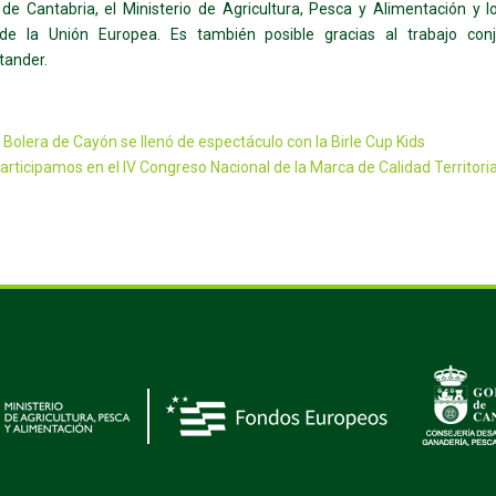
de Cantabria, el Ministerio de Agricultura, Pesca y Alimentación y 
e la Unión Europea. Es también posible gracias al trabajo con
tander.
 Bolera de Cayón se llenó de espectáculo con la Birle Cup Kids
articipamos en el IV Congreso Nacional de la Marca de Calidad Territori