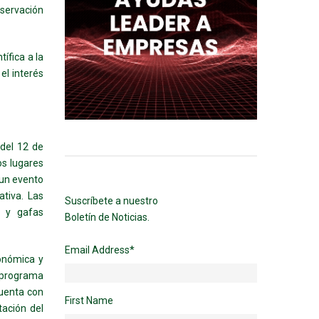
servación
tífica a la
el interés
 del 12 de
os lugares
n un evento
tiva. Las
Suscríbete a nuestro
o y gafas
Boletín de Noticias.
Email Address
*
onómica y
 programa
cuenta con
First Name
tación del