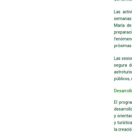
Las acti
semanas 
María de 
preparaci
fenómeno
próximas
Las sesio
segura de
astroturi
públicos,
Desarrol
El progr
desarroll
y orienta
y turísti
la creaci