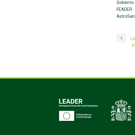
Gobierno 
FEADER d
AstroSan
La
P