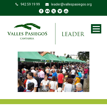
942 59 19 99
leader@vallespasiegos.org