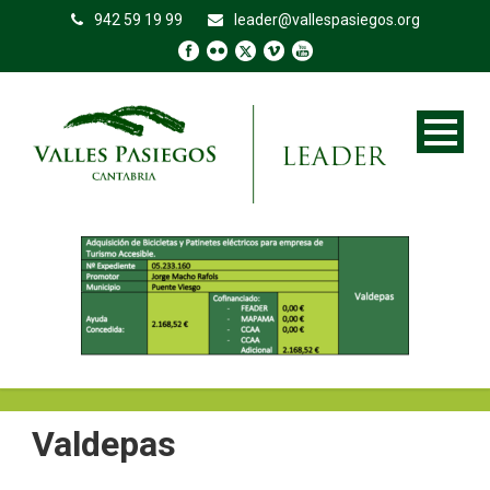
942 59 19 99
leader@vallespasiegos.org
Valdepas