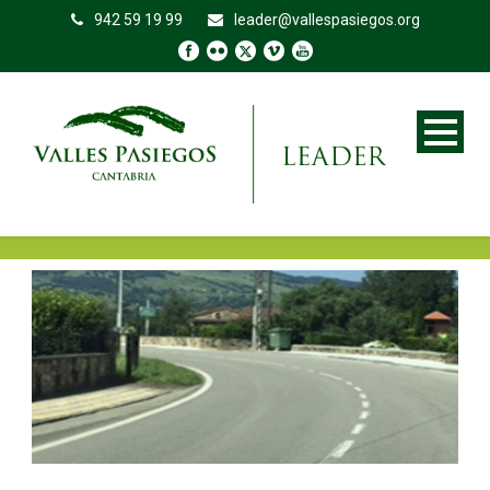
942 59 19 99
leader@vallespasiegos.org