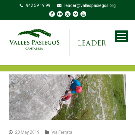
942 59 19 99
leader@vallespasiegos.org
20 May 2019
Vía Ferrata