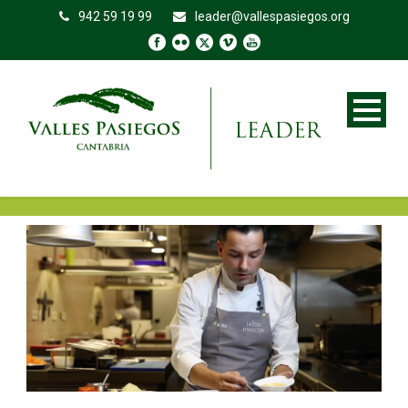
942 59 19 99
leader@vallespasiegos.org