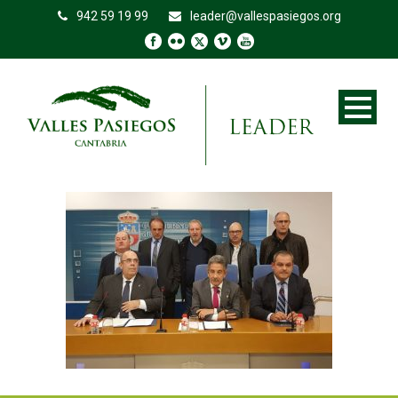
942 59 19 99
leader@vallespasiegos.org