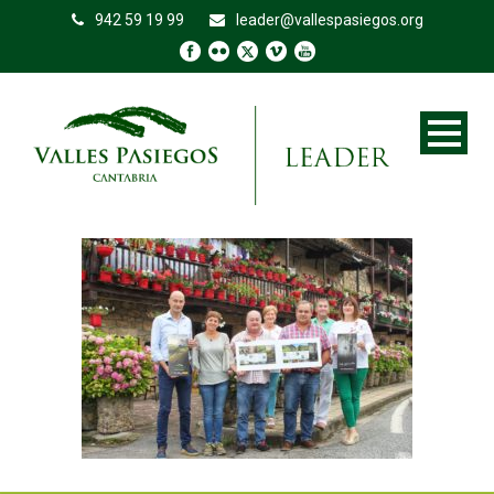
942 59 19 99
leader@vallespasiegos.org