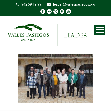
942 59 19 99
leader@vallespasiegos.org