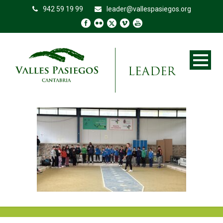
942 59 19 99
leader@vallespasiegos.org