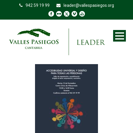
942 59 19 99
leader@vallespasiegos.org