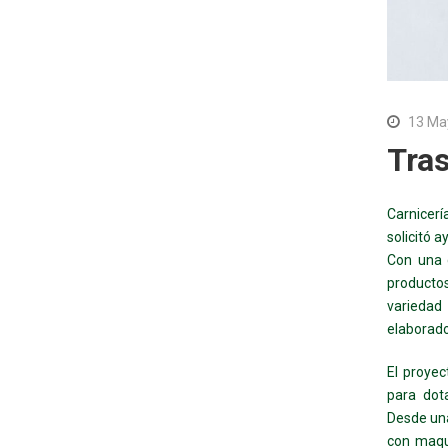
13 Ma
Tras
Carnicerí
solicitó a
Con una c
producto
variedad
elaborado
El proyec
para dot
Desde una
con maqui