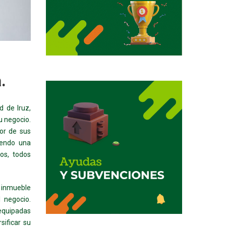
.
d de Iruz,
u negocio.
bor de sus
iendo una
os, todos
o inmueble
 negocio.
 equipadas
sificar su