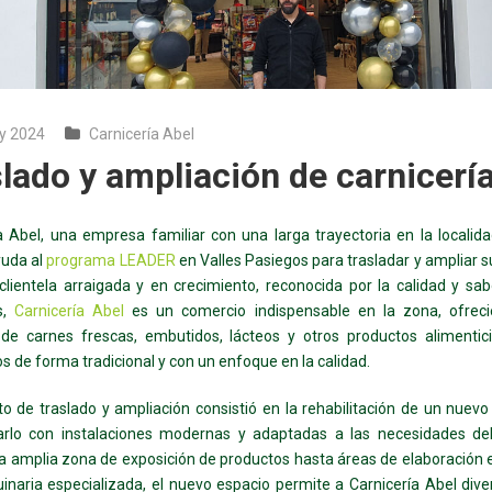
y 2024
Carnicería Abel
lado y ampliación de carnicería
a Abel, una empresa familiar con una larga trayectoria en la localida
yuda al
programa LEADER
en Valles Pasiegos para trasladar y ampliar s
lientela arraigada y en crecimiento, reconocida por la calidad y sa
s,
Carnicería Abel
es un comercio indispensable en la zona, ofrec
 de carnes frescas, embutidos, lácteos y otros productos alimentici
s de forma tradicional y con un enfoque en la calidad.
to de traslado y ampliación consistió en la rehabilitación de un nuev
arlo con instalaciones modernas y adaptadas a las necesidades del
 amplia zona de exposición de productos hasta áreas de elaboración
naria especializada, el nuevo espacio permite a Carnicería Abel diver