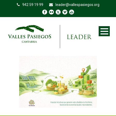
942 59 19 99
leader@vallespasiegos.org