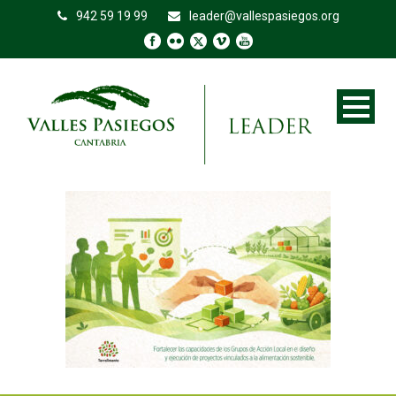
942 59 19 99
leader@vallespasiegos.org