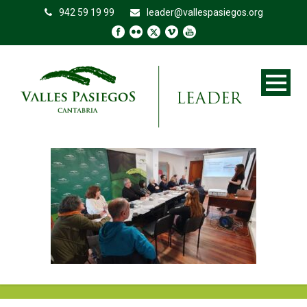
942 59 19 99
leader@vallespasiegos.org