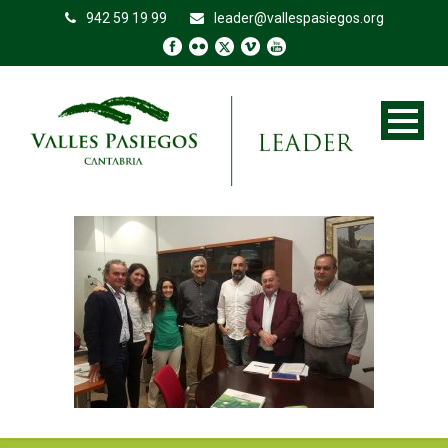
942 59 19 99
leader@vallespasiegos.org