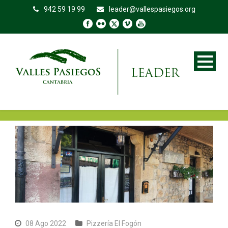
942 59 19 99
leader@vallespasiegos.org
08 Ago 2022
Pizzería El Fogón