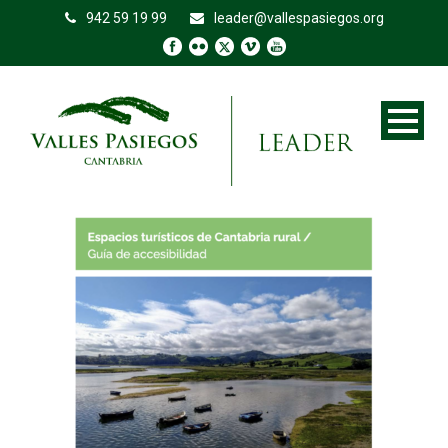
942 59 19 99
leader@vallespasiegos.org