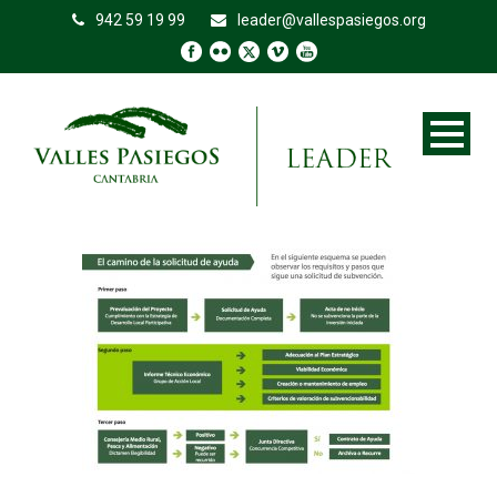
942 59 19 99
leader@vallespasiegos.org