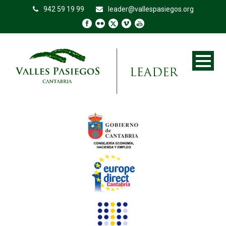
942 59 19 99
leader@vallespasiegos.org