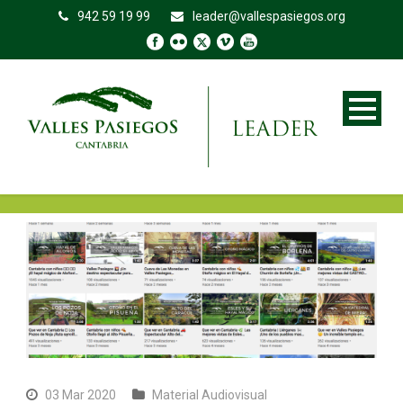
942 59 19 99
leader@vallespasiegos.org
03 Mar 2020
Material Audiovisual